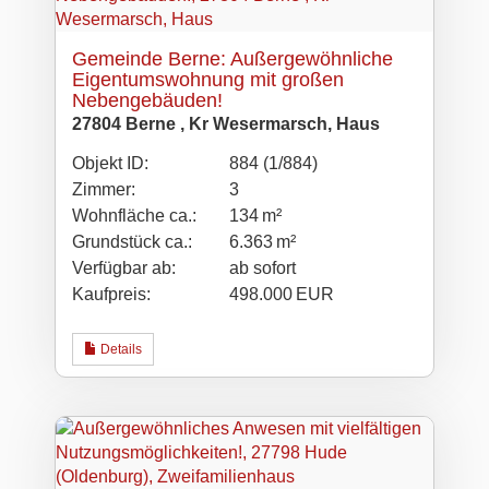
Gemeinde Berne: Außergewöhnliche
Eigentumswohnung mit großen
Nebengebäuden!
27804 Berne , Kr Wesermarsch, Haus
Objekt ID:
884 (1/884)
Zimmer:
3
Wohnfläche ca.:
134 m²
Grund­stück ca.:
6.363 m²
Verfügbar ab:
ab sofort
Kaufpreis:
498.000 EUR
Details