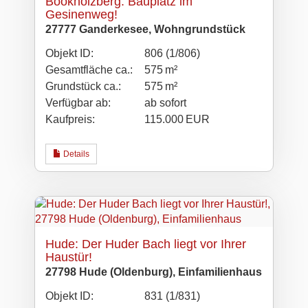
Bookholzberg: Bauplatz im
Gesinenweg!
27777 Ganderkesee, Wohngrundstück
Objekt ID:
806 (1/806)
Gesamtfläche ca.:
575 m²
Grund­stück ca.:
575 m²
Verfügbar ab:
ab sofort
Kaufpreis:
115.000 EUR
Details
Hude: Der Huder Bach liegt vor Ihrer
Haustür!
27798 Hude (Oldenburg), Einfamilienhaus
Objekt ID:
831 (1/831)