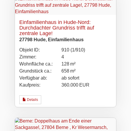
Einfamilienhaus in Hude-Nord:
Durchdachter Grundriss trifft auf
zentrale Lage!
27798 Hude, Einfamilienhaus
Objekt ID:
910 (1/910)
Zimmer:
4
Wohnfläche ca.:
128 m²
Grund­stück ca.:
658 m²
Verfügbar ab:
ab sofort
Kaufpreis:
360.000 EUR
Details