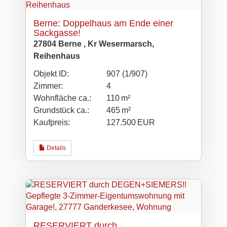
Berne: Doppelhaus am Ende einer
Sackgasse!
27804 Berne , Kr Wesermarsch,
Reihenhaus
Objekt ID:
907 (1/907)
Zimmer:
4
Wohnfläche ca.:
110 m²
Grund­stück ca.:
465 m²
Kaufpreis:
127.500 EUR
Details
RESERVIERT durch