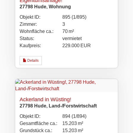
Eigentumsanlage!
27798 Hude, Wohnung
Objekt ID:
895 (1/895)
Zimmer:
3
Wohnfläche ca.:
70 m²
Status:
vermietet
Kaufpreis:
229.000 EUR
Details
Ackerland in Wüsting!
27798 Hude, Land-/Forstwirtschaft
Objekt ID:
894 (1/894)
Gesamtfläche ca.:
15.203 m²
Grund­stück ca.:
15.203 m²