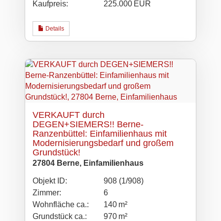
Kaufpreis:
225.000 EUR
Details
VERKAUFT durch
DEGEN+SIEMERS!! Berne-
Ranzenbüttel: Einfamilienhaus mit
Modernisierungsbedarf und großem
Grundstück!
27804 Berne, Einfamilienhaus
Objekt ID:
908 (1/908)
Zimmer:
6
Wohnfläche ca.:
140 m²
Grund­stück ca.:
970 m²