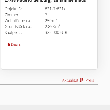
27798 Hude (Oldenburg), Einfamilienhaus
Objekt ID:
831 (1/831)
Zimmer:
7
Wohnfläche ca.:
250 m²
Grund­stück ca.:
2.893 m²
Kaufpreis:
325.000 EUR
Details
Aktualität
Preis