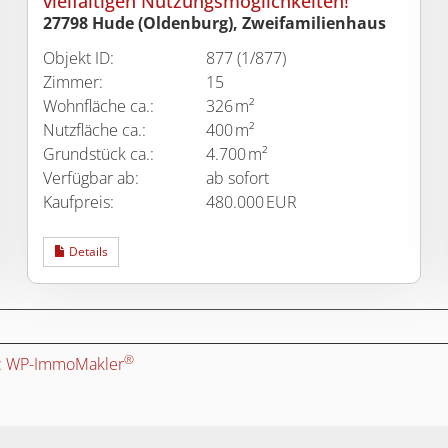
vielfältigen Nutzungsmöglichkeiten!
27798 Hude (Oldenburg), Zweifamilienhaus
Objekt ID:
877 (1/877)
Zimmer:
15
Wohnfläche ca.:
326 m²
Nutzfläche ca.:
400 m²
Grund­stück ca.:
4.700 m²
Verfügbar ab:
ab sofort
Kaufpreis:
480.000 EUR
Details
®
s: WP-ImmoMakler